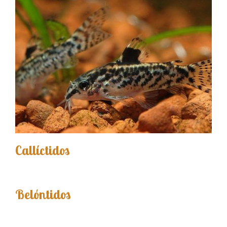
Callíctidos
Belóntidos