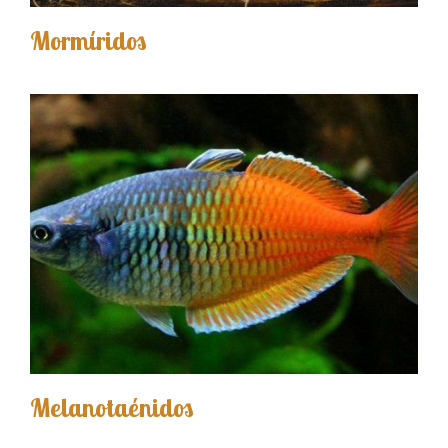
Mormíridos
Melanotaénidos