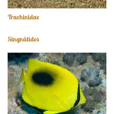
Trachinidae
Singnátidos