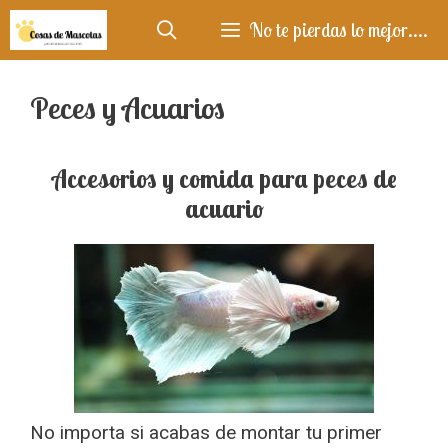
Saltar
No te pierdas lo mejor....
al
contenido
Peces y Acuarios
Accesorios y comida para peces de
acuario
No importa si acabas de montar tu primer