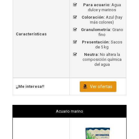
Para acuario:
Agua
dulce y marinos
Coloración:
Azul (hay
más colores)
Granulometría:
Grano
Características
fino
Presentación:
Sacos
de 5 kg
Neutra:
No altera la
composición química
del agua
¡¡Me interesa!!
Ver ofertas
Acuario marino