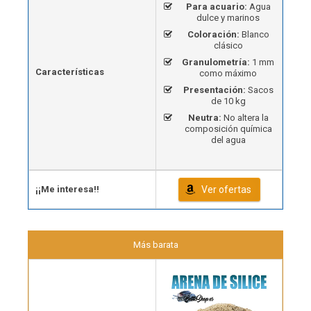
Para acuario:
Agua
dulce y marinos
Coloración:
Blanco
clásico
Granulometría:
1 mm
Características
como máximo
Presentación:
Sacos
de 10 kg
Neutra:
No altera la
composición química
del agua
¡¡Me interesa!!
Ver ofertas
Más barata