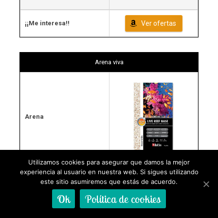
¡¡Me interesa!!
Ver ofertas
Arena viva
Arena
Utilizamos cookies para asegurar que damos la mejor
experiencia al usuario en nuestra web. Si sigues utilizando
Arena viva para acuario
Tipo
este sitio asumiremos que estás de acuerdo.
marino
Ok
Política de cookies
Precio
Ver ofertas