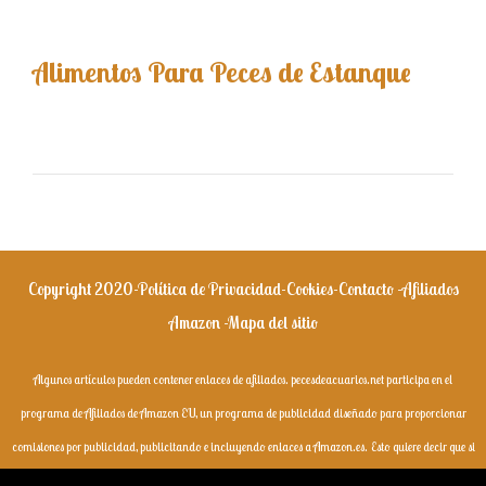
Alimentos Para Peces de Estanque
Copyright 2020-
Política de Privacidad
-
Cookies
-
Contacto
-
Afiliados
Amazon
-
Mapa del sitio
Algunos artículos pueden contener enlaces de afiliados. pecesdeacuarios.net participa en el
programa de Afiliados de Amazon EU, un programa de publicidad diseñado para proporcionar
comisiones por publicidad, publicitando e incluyendo enlaces a Amazon.es.
Esto quiere decir que si
compras en Amazon a través de los enlaces de esta web, no te costará más, pero nosotros recibiremos