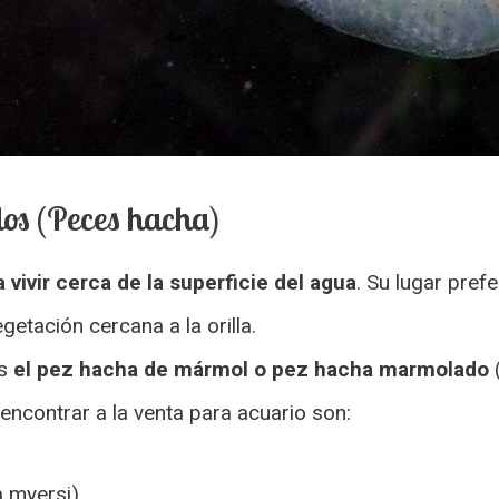
os (Peces hacha)
 vivir cerca de la superficie del agua
. Su lugar pref
etación cercana a la orilla.
es
el pez hacha de mármol o pez hacha marmolado
(
ncontrar a la venta para acuario son:
a myersi)