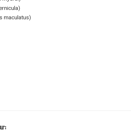
rnicula)
s maculatus)
ar: