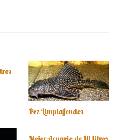
tros
Pez Limpiafondos
Mejor Acuario de 10 litros