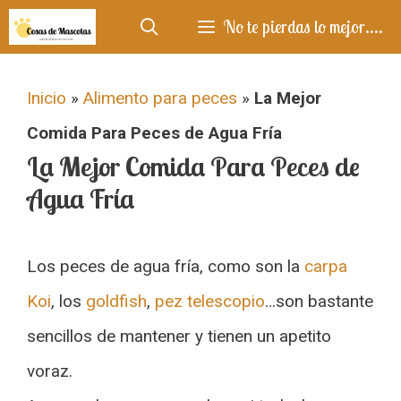
Saltar
No te pierdas lo mejor....
al
contenido
Inicio
»
Alimento para peces
»
La Mejor
Comida Para Peces de Agua Fría
La Mejor Comida Para Peces de
Agua Fría
Los peces de agua fría, como son la
carpa
Koi
, los
goldfish
,
pez telescopio
…son bastante
sencillos de mantener y tienen un apetito
voraz.