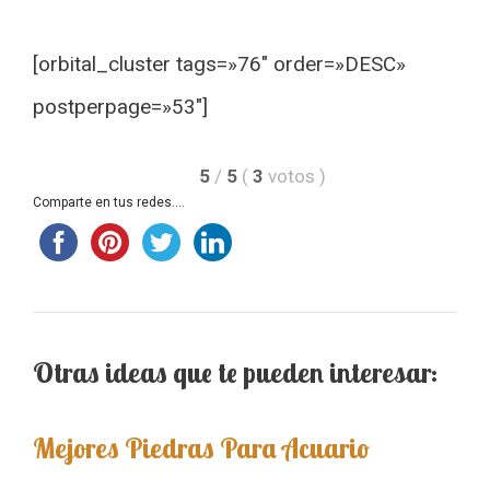
[orbital_cluster tags=»76″ order=»DESC»
postperpage=»53″]
5
/
5
(
3
votos
)
Comparte en tus redes....
Otras ideas que te pueden interesar:
Mejores Piedras Para Acuario