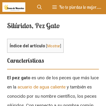
Saltar
No te pierdas lo mejor....
al
contenido
Silúridos, Pez Gato
Índice del artículo
[
Mostrar
]
Características
El pez gato
es uno de los peces que más luce
en la
acuario de agua caliente
y también es
conocido por su nombre científico, los peces
silúridos. Con respecto a su nombre común,