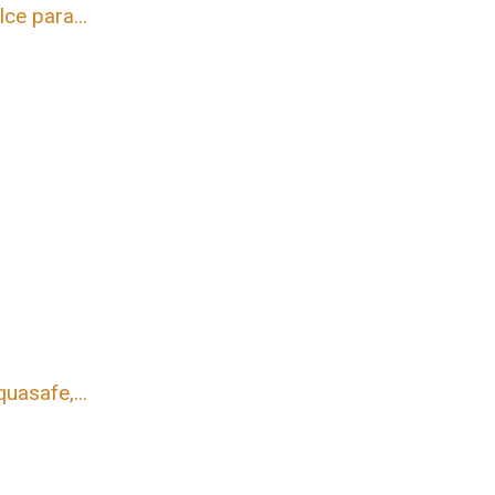
ce para...
uasafe,...