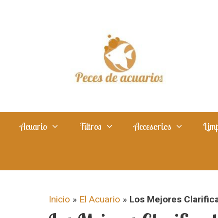
Saltar
al
contenido
Acuario
Filtros
Accesorios
Limp
Inicio
»
El Acuario
»
Los Mejores Clarific