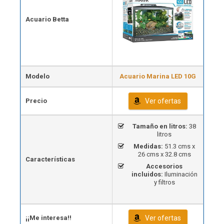
Acuario Betta
Modelo
Acuario Marina LED 10G
Precio
Ver ofertas
Tamaño en litros:
38
litros
Medidas:
51.3 cms x
26 cms x 32.8 cms
Características
Accesorios
incluidos:
Iluminación
y filtros
¡¡Me interesa!!
Ver ofertas