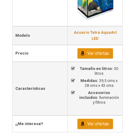
Acuario Tetra AquaArt
Modelo
LED
Precio
Ver ofertas
Tamaño en litros:
30
litros
Medidas:
39,5 cms x
28 cms x 43 cms
Características
Accesorios
incluidos:
Iluminación
y filtros
¡¡Me interesa!!
Ver ofertas