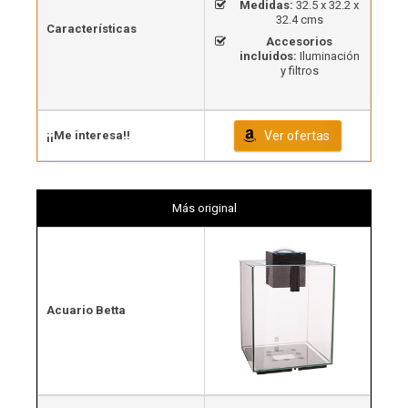
Medidas:
32.5 x 32.2 x
32.4 cms
Características
Accesorios
incluidos:
Iluminación
y filtros
¡¡Me interesa!!
Ver ofertas
Más original
Acuario Betta