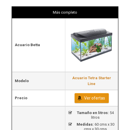
Más completo
Acuario Betta
Acuario Tetra Starter
Modelo
Line
Precio
Ver ofertas
Tamaño en litros:
54
litros
Medidas:
60 cms x 30
cms x 30 cms