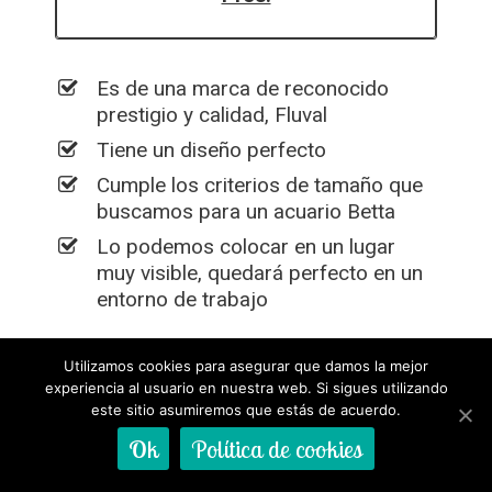
Es de una marca de reconocido
prestigio y calidad, Fluval
Tiene un diseño perfecto
Cumple los criterios de tamaño que
buscamos para un acuario Betta
Lo podemos colocar en un lugar
muy visible, quedará perfecto en un
entorno de trabajo
Utilizamos cookies para asegurar que damos la mejor
experiencia al usuario en nuestra web. Si sigues utilizando
este sitio asumiremos que estás de acuerdo.
Contras:
Ok
Política de cookies