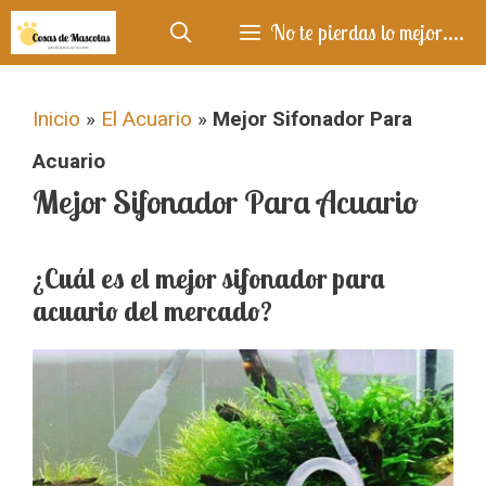
Saltar
No te pierdas lo mejor....
al
contenido
Inicio
»
El Acuario
»
Mejor Sifonador Para
Acuario
Mejor Sifonador Para Acuario
¿Cuál es el mejor sifonador para
acuario del mercado?