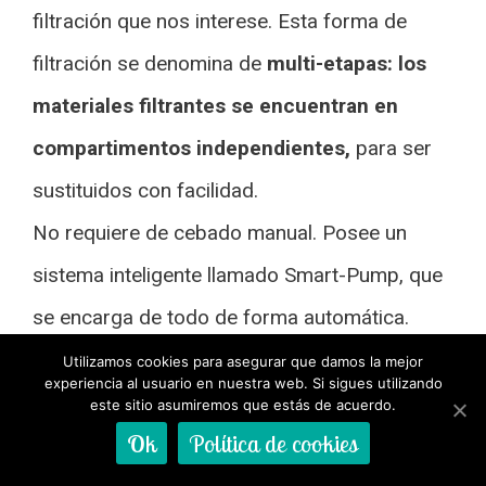
filtración que nos interese. Esta forma de
filtración se denomina de
multi-etapas: los
materiales filtrantes se encuentran en
compartimentos independientes,
para ser
sustituidos con facilidad.
No requiere de cebado manual. Posee un
sistema inteligente llamado Smart-Pump, que
se encarga de todo de forma automática.
Viene equipado con un sistema de
Utilizamos cookies para asegurar que damos la mejor
experiencia al usuario en nuestra web. Si sigues utilizando
AquaStop
, de manera que si se detecta
este sitio asumiremos que estás de acuerdo.
Ok
Política de cookies
cualquier tipo de fuga de agua, el filtro se