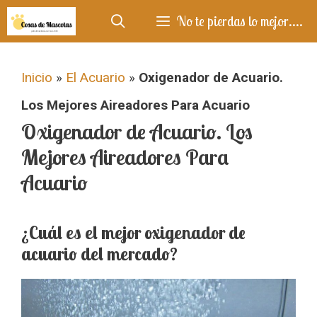
Saltar
No te pierdas lo mejor....
al
contenido
Inicio
»
El Acuario
»
Oxigenador de Acuario.
Los Mejores Aireadores Para Acuario
Oxigenador de Acuario. Los
Mejores Aireadores Para
Acuario
¿Cuál es el mejor oxigenador de
acuario del mercado?