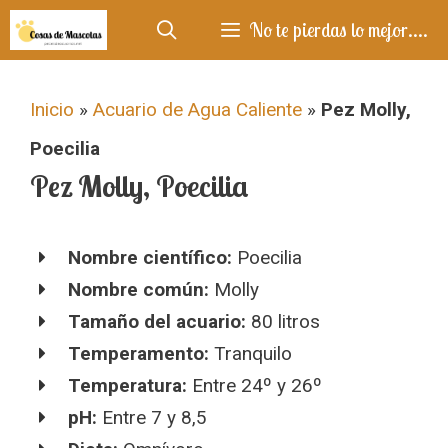
Saltar
No te pierdas lo mejor....
al
contenido
Inicio
»
Acuario de Agua Caliente
»
Pez Molly,
Poecilia
Pez Molly, Poecilia
Nombre científico:
Poecilia
Nombre común:
Molly
Tamaño del acuario:
80 litros
Temperamento:
Tranquilo
Temperatura:
Entre 24º y 26º
pH:
Entre 7 y 8,5