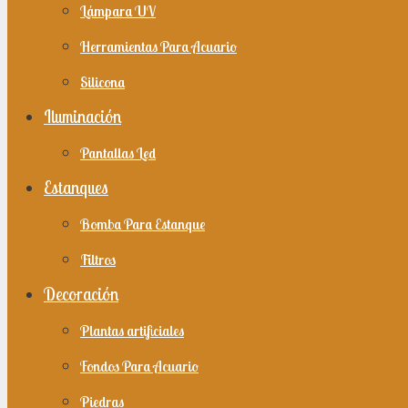
Lámpara UV
Herramientas Para Acuario
Silicona
Iluminación
Pantallas Led
Estanques
Bomba Para Estanque
Filtros
Decoración
Plantas artificiales
Fondos Para Acuario
Piedras