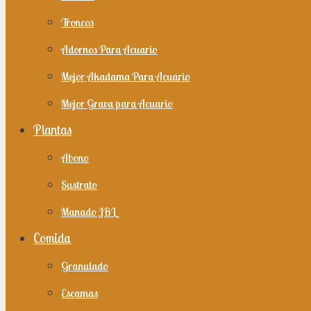
Troncos
Adornos Para Acuario
Mejor Akadama Para Acuario
Mejor Grava para Acuario
Plantas
Abono
Sustrato
Manado JBL
Comida
Granulado
Escamas