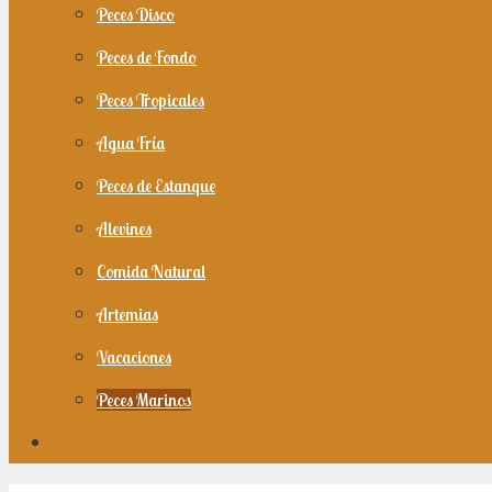
Peces Disco
Peces de Fondo
Peces Tropicales
Agua Fría
Peces de Estanque
Alevines
Comida Natural
Artemias
Vacaciones
Peces Marinos