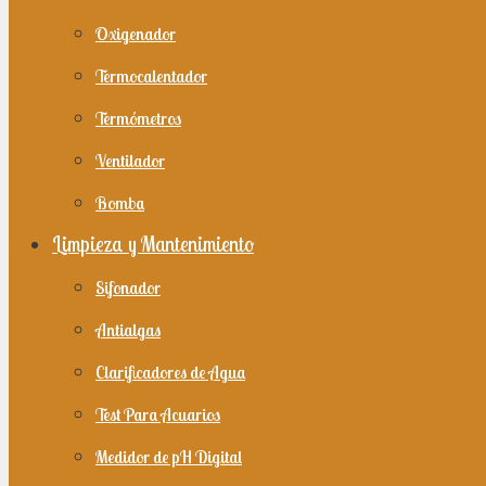
Oxigenador
Termocalentador
Termómetros
Ventilador
Bomba
Limpieza y Mantenimiento
Sifonador
Antialgas
Clarificadores de Agua
Test Para Acuarios
Medidor de pH Digital