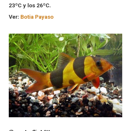
23ºC y los 26ºC.
Ver:
Botia Payaso