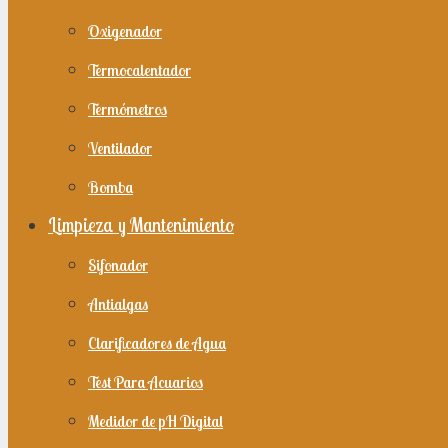
Oxigenador
Termocalentador
Termómetros
Ventilador
Bomba
Limpieza y Mantenimiento
Sifonador
Antialgas
Clarificadores de Agua
Test Para Acuarios
Medidor de pH Digital