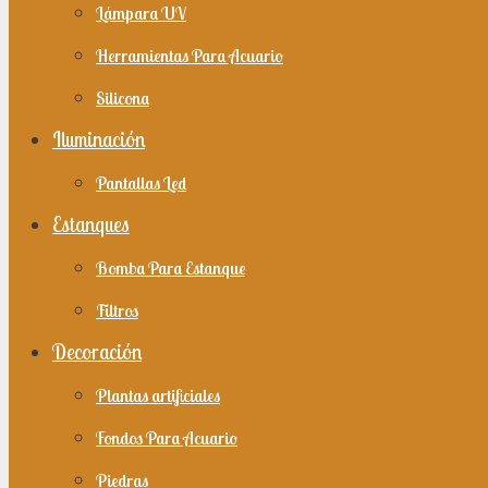
Lámpara UV
Herramientas Para Acuario
Silicona
Iluminación
Pantallas Led
Estanques
Bomba Para Estanque
Filtros
Decoración
Plantas artificiales
Fondos Para Acuario
Piedras