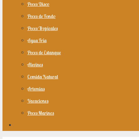
Peces Disco
Peces de Fondo
Peces Tropicales
Agua Fría
Peces de Estanque
Alevines
Comida Natural
Artemias
Vacaciones
Peces Marinos