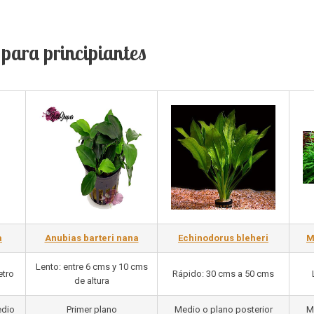
 para principiantes
a
Anubias barteri nana
Echinodorus bleheri
M
Lento: entre 6 cms y 10 cms
etro
Rápido: 30 cms a 50 cms
de altura
edio
Primer plano
Medio o plano posterior
M