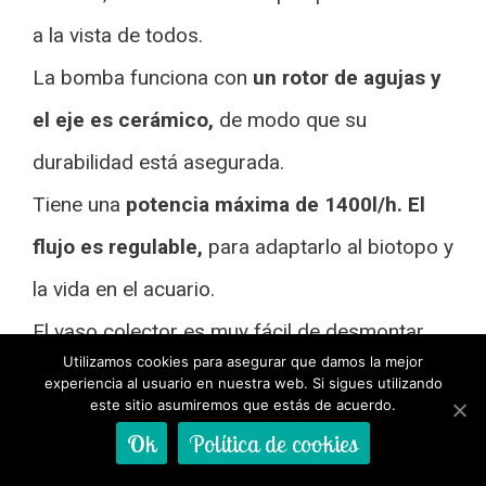
a la vista de todos.
La bomba funciona con
un rotor de agujas y
el eje es cerámico,
de modo que su
durabilidad está asegurada.
Tiene una
potencia máxima de 1400l/h. El
flujo es regulable,
para adaptarlo al biotopo y
la vida en el acuario.
El vaso colector es muy fácil de desmontar
Utilizamos cookies para asegurar que damos la mejor
para su vaciado y limpieza. Para su limpieza
experiencia al usuario en nuestra web. Si sigues utilizando
este sitio asumiremos que estás de acuerdo.
también incluye un tubo de drenaje.
Ok
Política de cookies