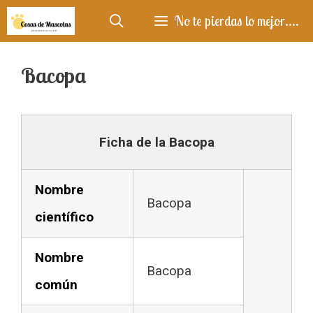
Saltar
No te pierdas lo mejor....
al
contenido
Bacopa
Ficha de la Bacopa
Nombre
Bacopa
científico
Nombre
Bacopa
común