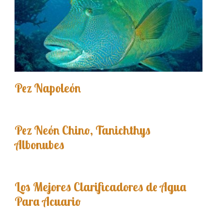
Pez Napoleón
Pez Neón Chino, Tanichthys
Albonubes
Los Mejores Clarificadores de Agua
Para Acuario