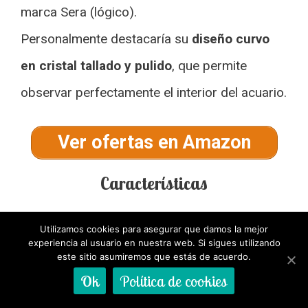
marca Sera (lógico).
Personalmente destacaría su
diseño curvo
en cristal tallado y pulido
, que permite
observar perfectamente el interior del acuario.
Ver ofertas en Amazon
Características
Tamaño: 16 litros.
Utilizamos cookies para asegurar que damos la mejor
Filtro:
Interno tres etapas, con bomba de
experiencia al usuario en nuestra web. Si sigues utilizando
aire accesoria.
este sitio asumiremos que estás de acuerdo.
Iluminación:
Lámparas LED con dos
Ok
Política de cookies
unidades de LED blancas