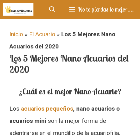
Saltar
No te pierdas lo mejor....
al
contenido
Inicio
»
El Acuario
»
Los 5 Mejores Nano
Acuarios del 2020
Los 5 Mejores Nano Acuarios del
2020
¿Cuál es el mejor Nano Acuario?
Los
acuarios pequeños
, nano acuarios o
acuarios mini
son la mejor forma de
adentrarse en el mundillo de la acuariofilia.