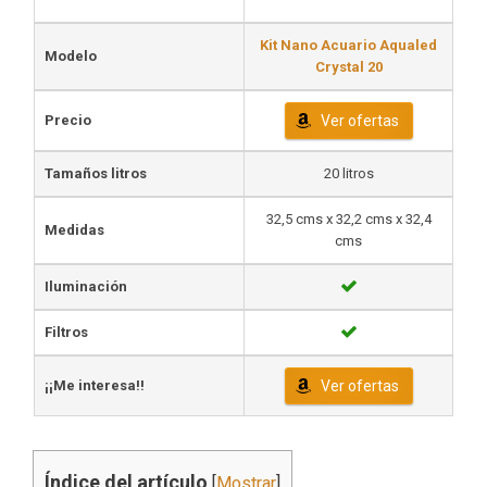
Kit Nano Acuario Aqualed
Modelo
Crystal 20
Precio
Ver ofertas
Tamaños litros
20 litros
32,5 cms x 32,2 cms x 32,4
Medidas
cms
Iluminación
Filtros
¡¡Me interesa!!
Ver ofertas
Índice del artículo
[
Mostrar
]