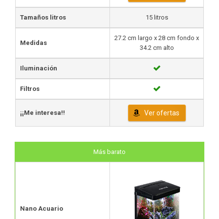
Tamaños litros
15 litros
27.2 cm largo x 28 cm fondo x
Medidas
34.2 cm alto
Iluminación
Filtros
¡¡Me interesa!!
Ver ofertas
Más barato
Nano Acuario