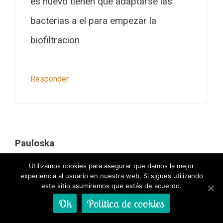
es nuevo tienen que adaptarse las
bacterias a el para empezar la
biofiltracion
Responder
Pauloska
abril 10, 2020 a las 1:34 pm
Utilizamos cookies para asegurar que damos la mejor
experiencia al usuario en nuestra web. Si sigues utilizando
este sitio asumiremos que estás de acuerdo.
Ok
Política de cookies
Tengo una cria de pez carpa separado