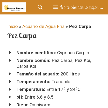
Saltar
No te pierdas lo mejor....
al
contenido
Inicio
»
Acuario de Agua Fría
»
Pez Carpa
Pez Carpa
Nombre científico:
Cyprinus Carpio
Nombre común:
Pez Carpa, Pez Koi,
Carpa Koi
Tamaño del acuario:
200 litros
Temperamento:
Tranquilo
Temperatura:
Entre 17º y 24ºC
pH:
Entre 6.8 y 8.5
Dieta:
Omnivoros