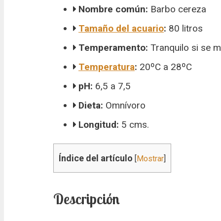
Nombre común:
Barbo cereza
Tamaño del acuario
:
80 litros
Temperamento:
Tranquilo si se 
Temperatura
:
20ºC a 28ºC
pH:
6,5 a 7,5
Dieta:
Omnívoro
Longitud:
5 cms.
Índice del artículo
[
Mostrar
]
Descripción