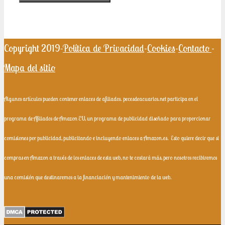
Copyright 2019-
Política de Privacidad
-
Cookies
-
Contacto
-
Mapa del sitio
Algunos artículos pueden contener enlaces de afiliados. pecesdeacuarios.net participa en el
programa de Afiliados de Amazon EU, un programa de publicidad diseñado para proporcionar
comisiones por publicidad, publicitando e incluyendo enlaces a Amazon.es.
Esto quiere decir que si
compras en Amazon a través de los enlaces de esta web, no te costará más, pero nosotros recibiremos
una comisión que destinaremos a la financiación y mantenimiento de la web.