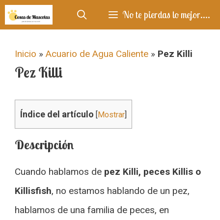
Saltar
No te pierdas lo mejor....
al
contenido
Inicio
»
Acuario de Agua Caliente
»
Pez Killi
Pez Killi
Índice del artículo
[
Mostrar
]
Descripción
Cuando hablamos de
pez Killi, peces Killis o
Killisfish
, no estamos hablando de un pez,
hablamos de una familia de peces, en