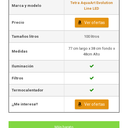
Tetra AquaArt Evolution
Marca y modelo
Line LED
Precio
Ver ofertas
Tamaños litros
100 litros
77 cm largo x 38 cm fondo x
Medidas
48cm Alto
Iluminación
Filtros
Termocalentador
¡¡Me interesa!!
Ver ofertas
Más barato