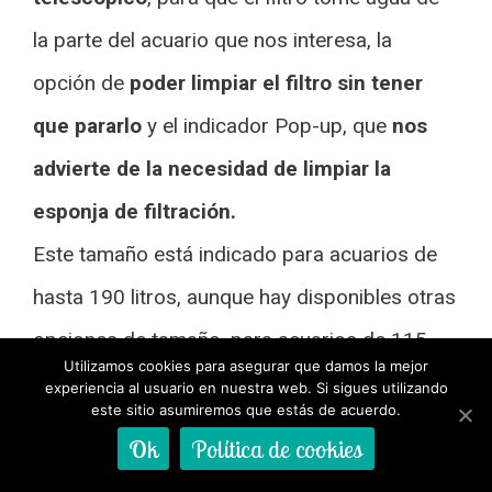
la parte del acuario que nos interesa, la
opción de
poder limpiar el filtro sin tener
que pararlo
y el indicador Pop-up, que
nos
advierte de la necesidad de limpiar la
esponja de filtración.
Este tamaño está indicado para acuarios de
hasta 190 litros, aunque hay disponibles otras
opciones de tamaño, para acuarios de 115
Utilizamos cookies para asegurar que damos la mejor
litros (
Filtro Fluval C-2
) y acuarios de 265
experiencia al usuario en nuestra web. Si sigues utilizando
este sitio asumiremos que estás de acuerdo.
litros (
Filtro Fluval C-4
), por si el modelo y las
Ok
Política de cookies
prestaciones te gustan, pero tu acuario es