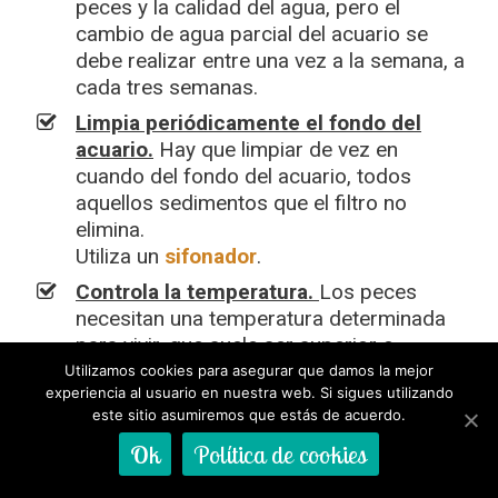
peces y la calidad del agua, pero el
cambio de agua parcial del acuario se
debe realizar entre una vez a la semana, a
cada tres semanas.
Limpia periódicamente el fondo del
acuario.
Hay que limpiar de vez en
cuando del fondo del acuario, todos
aquellos sedimentos que el filtro no
elimina.
Utiliza un
sifonador
.
Controla la temperatura.
Los peces
necesitan una temperatura determinada
para vivir, que suele ser superior o
inferior a la temperatura ambiente.
Utilizamos cookies para asegurar que damos la mejor
experiencia al usuario en nuestra web. Si sigues utilizando
Con introducir un calentador, el problema
este sitio asumiremos que estás de acuerdo.
queda solventado, pero si vivimos en un
Ok
Política de cookies
lugar con mucho calor, es posible que
necesitemos
bajar la temperatura del