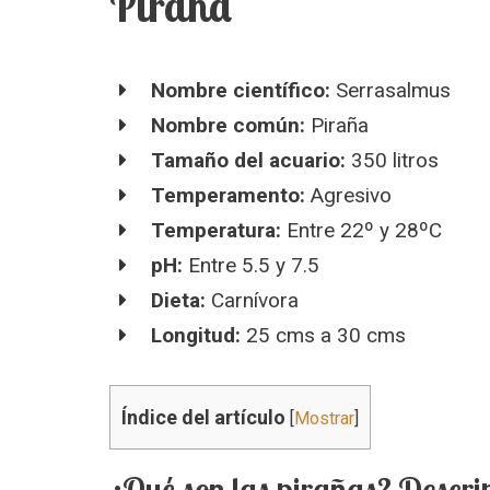
Piraña
Nombre científico:
Serrasalmus
Nombre común:
Piraña
Tamaño del acuario:
350 litros
Temperamento:
Agresivo
Temperatura:
Entre 22º y 28ºC
pH:
Entre 5.5 y 7.5
Dieta:
Carnívora
Longitud:
25 cms a 30 cms
Índice del artículo
[
Mostrar
]
¿Qué son las pirañas? Descri