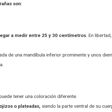
irañas son
:
egar a medir entre 25 y 30 centímetros
. En liberta
da de una mandíbula inferior prominente y unos dient
a.
puede tener una coloración diferente.
ojizos o plateadas,
siendo la parte ventral de su cue