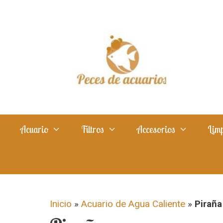
Saltar
al
contenido
Acuario
Filtros
Accesorios
Limp
Inicio
»
Acuario de Agua Caliente
»
Piraña