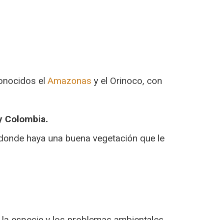
conocidos el
Amazonas
y el Orinoco, con
 y Colombia.
s donde haya una buena vegetación que le
 la especie y los problemas ambientales.