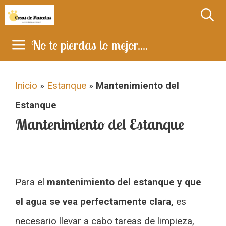
Saltar
al
No te pierdas lo mejor....
contenido
Inicio
»
Estanque
»
Mantenimiento del
Estanque
Mantenimiento del Estanque
Para el
mantenimiento del estanque y que
el agua se vea perfectamente clara,
es
necesario llevar a cabo tareas de limpieza,