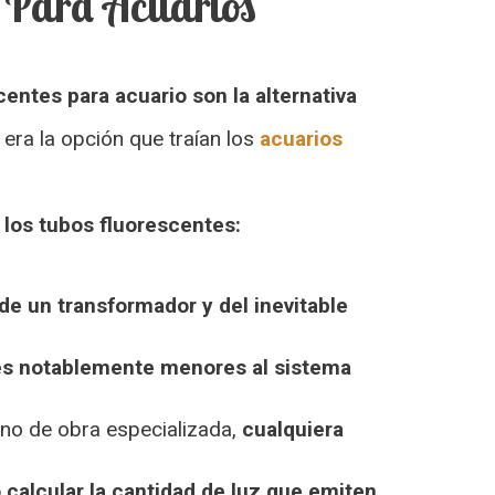
s Para Acuarios
centes para acuario son la alternativa
ra la opción que traían los
acuarios
 los tubos fluorescentes:
de un transformador y del inevitable
s notablemente menores al sistema
ano de obra especializada,
cualquiera
o calcular la cantidad de luz que emiten
,