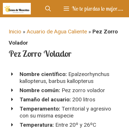
Saltar
No te pierdas lo mejor....
al
contenido
Inicio
»
Acuario de Agua Caliente
»
Pez Zorro
Volador
Pez Zorro Volador
Nombre científico:
Epalzeorhynchus
kallopterus, barbus kallopterus
Nombre común:
Pez zorro volador
Tamaño del acuario:
200 litros
Temperamento:
Territorial y agresivo
con su misma especie
Temperatura:
Entre 20º y 26ºC