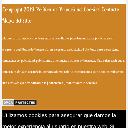
Copyright 2019-
Política de Privacidad
-
Cookies
-
Contacto
-
Mapa del sitio
Algunos artículos pueden contener enlaces de afiliados. pecesdeacuarios.net participa en el
programa de Afiliados de Amazon EU, un programa de publicidad diseñado para proporcionar
comisiones por publicidad, publicitando e incluyendo enlaces a Amazon.es.
Esto quiere decir que si
compras en Amazon a través de los enlaces de esta web, no te costará más, pero nosotros recibiremos
una comisión que destinaremos a la financiación y mantenimiento de la web.
Utilizamos cookies para asegurar que damos la
mejor experiencia al usuario en nuestra web. Si